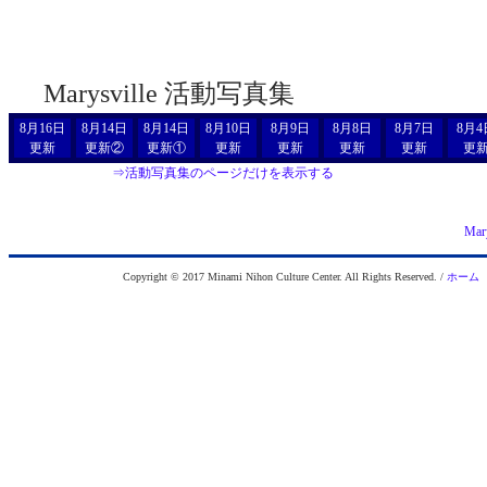
Marysville 活動写真集
8月16日
8月14日
8月14日
8月10日
8月9日
8月8日
8月7日
8月4
更新
更新②
更新①
更新
更新
更新
更新
更
⇒活動写真集のページだけを表示する
Ma
Copyright © 2017 Minami Nihon Culture Center. All Rights Reserved. /
ホーム