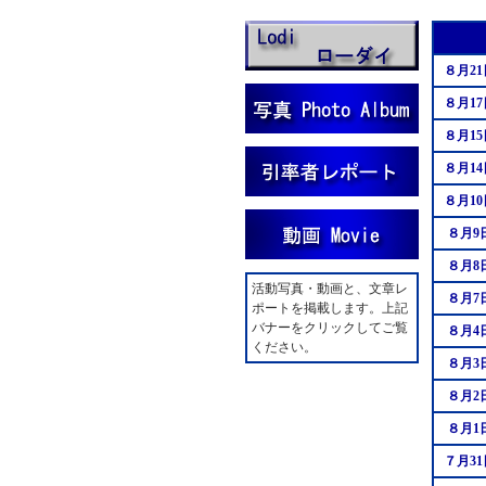
８月21
８月17
８月15
８月14
８月10
８月9
８月8
活動写真・動画と、文章レ
８月7
ポートを掲載します。上記
バナーをクリックしてご覧
８月4
ください。
８月3
８月2
８月1
７月31