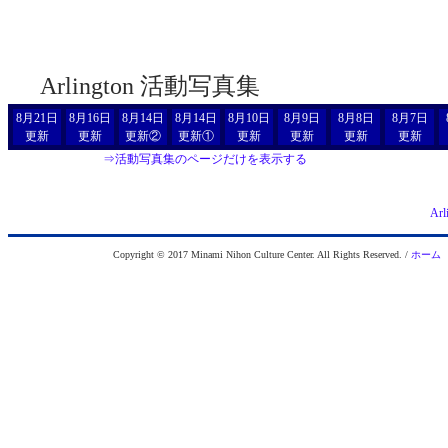
Arlington 活動写真集
8月21日
8月16日
8月14日
8月14日
8月10日
8月9日
8月8日
8月7日
更新
更新
更新②
更新①
更新
更新
更新
更新
⇒活動写真集のページだけを表示する
Ar
Copyright © 2017 Minami Nihon Culture Center. All Rights Reserved. /
ホーム