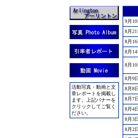
9月1
8月2
8月1
8月1
8月1
8月9
活動写真・動画と文
8月8
章レポートを掲載し
8月7
ます。上記バナーを
クリックしてご覧く
8月4
ださい。
8月3
8月2