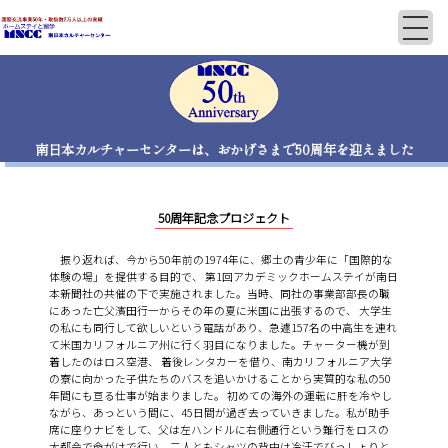
南日本カルチャーセンターは、おかげさまで50周年を迎えました
50周年記念プロジェクト
振り返れば、今から50年前の1974年に、郷土の青少年に「国際的な
体験の場」を提供する目的で、 第1回アカデミックホームステイが南日
本新聞社の共催の下で実施されました。当時、同社の事業部部長の職
にあった亡父濱田行一からその年の夏に米国に出張するので、 大学生
の私にも同行して欲しいという電話があり、急遽157名の中高生を連れ
て米国カリフォルニア州に行く羽目になりました。チャーター機が到
着したのはロス空港、 着後レンタカーを借り、南カリフォルニア大学
の寮に向かった子供たちのバスを追いかけることから実質的な私の50
年間にも亘る仕事が始まりました。 初めての海外の運転に肝を冷やし
ながら、あっという間に、45日間が過ぎ去っていきました。私が助手
席に座りナビをして、父は左ハンドルに右側通行という難行をロスの
大都会で命がけで行い、二人ともシャツの背中は冷汗でびっしょりと