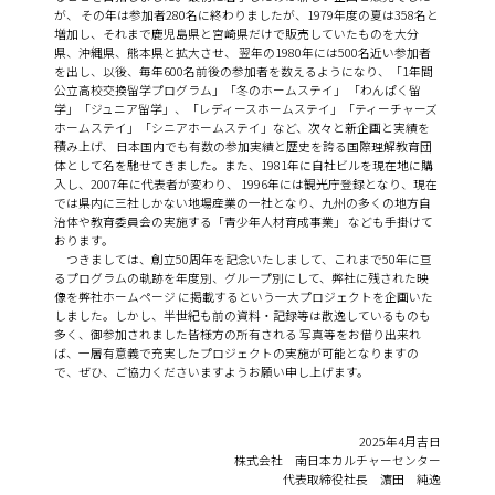
が、 その年は参加者280名に終わりましたが、1979年度の夏は358名と
増加し、それまで鹿児島県と宮崎県だけで販売していたものを大分
県、沖縄県、熊本県と拡大させ、 翌年の1980年には500名近い参加者
を出し、以後、毎年600名前後の参加者を数えるようになり、「1年間
公立高校交換留学プログラム」「冬のホームステイ」 「わんぱく留
学」「ジュニア留学」、「レディースホームステイ」「ティーチャーズ
ホームステイ」「シニアホームステイ」など、次々と新企画と実績を
積み上げ、 日本国内でも有数の参加実績と歴史を誇る国際理解教育団
体として名を馳せてきました。また、1981年に自社ビルを現在地に購
入し、2007年に代表者が変わり、 1996年には観光庁登録となり、現在
では県内に三社しかない地場産業の一社となり、九州の多くの地方自
治体や教育委員会の実施する「青少年人材育成事業」 なども手掛けて
おります。
つきましては、創立50周年を記念いたしまして、これまで50年に亘
るプログラムの軌跡を年度別、グループ別にして、弊社に残された映
像を弊社ホームページ に掲載するという一大プロジェクトを企画いた
しました。しかし、半世紀も前の資料・記録等は散逸しているものも
多く、御参加されました皆様方の所有される 写真等をお借り出来れ
ば、一層有意義で充実したプロジェクトの実施が可能となりますの
で、ぜひ、ご協力くださいますようお願い申し上げます。
2025年4月吉日
株式会社 南日本カルチャーセンター
代表取締役社長 濵田 純逸