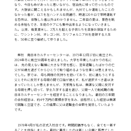
なり、今日も命があったと思いながら、宿泊先に帰って行ったもので
す。 大袈裟に聞こえるかもしれませんが、九州でしか運転したことの
なかった者が、ロスを左ハンドル右側通行、時速120キロで常時運転す
る恐怖は、 体験した者以外はわかりません。二年目の夏は、景色を眺
める余裕もでき、生徒のケアにも集中出来るようになっていきまし
た。 以来、毎夏渡米し、2万人を超える子供たちを直接お世話するため
に、ワシントン州、オレゴン州、カリフォルニア州を走破する人生
を、50年に亘り継続して参りました。
弊社 南日本カルチャーセンターは、1975年12月17日に創立され、
2024年冬に創立50周年を迎えました。大学を卒業したばかりの私に
は、 先の見えない職種に大きな不安を感じ、定年退職したばかりの亡
父が60歳を過ぎてからひとりで取り組めるような仕事とは思えません
でした。家では、 母も同様の気持ちを抱いており、前に進もうとする
父とそれに反対する母親の間で口論が絶えず、私が選択すべき道は決
まっていたとしか思えませんが、 天邪鬼な私は、無謀な父親に反対す
る母親を押し切って、学士入学する道を選び、父親一人で創成期の南
日本カルチャーセンターを経営することとなりました。 最初の三年間
の会社経営は、約4千万円の累積赤字を生み、旧態然とした経営は無謀
で困難と立証でき、この結果に父は退職金の全額を覚悟していたよう
です。
1978年4月が私の正式入社日です。時間的猶予もなく、全てを一新す
ることを目指しました。最初に着手したのは新しい企画と販売でした