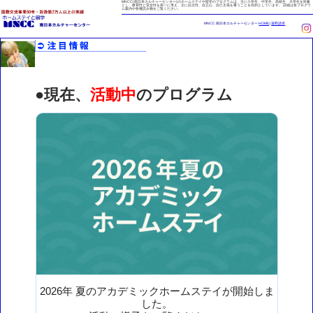
MNCC(南日本カルチャーセンター)のホームステイや留学のプログラムは、主に小学生、中学生、高校生、大学生を対象
とし、教育性と安全性を第一に考え、主に自主性、自立心、自己主張を養うことを目的としています。 詳細は各プログラ
ム案内や各種読み物をご覧ください。
MNCC 南日本カルチャーセンター
HOME
|
資料請求
●現在、
活動中
のプログラム
2026年 夏のアカデミックホームステイが開始しま
した。