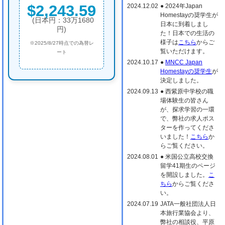
$2,243.59
2024.12.02
● 2024年Japan
Homestayの奨学生が
(日本円：33万1680
日本に到着しまし
円)
た！日本での生活の
様子は
こちら
からご
※2025/8/27時点での為替レ
覧いただけます。
ート
2024.10.17
●
MNCC Japan
Homestayの奨学生
が
決定しました。
2024.09.13
● 西紫原中学校の職
場体験生の皆さん
が、探求学習の一環
で、弊社の求人ポス
ターを作ってくださ
いました！
こちら
か
らご覧ください。
2024.08.01
● 米国公立高校交換
留学41期生のページ
を開設しました。
こ
ちら
からご覧くださ
い。
2024.07.19
JATA一般社団法人日
本旅行業協会より、
弊社の相談役、平原