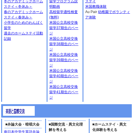
冬のアカデミックホーム
留学プログラム説
ステイ
ステイ＜冬休み＞
明動画
米国教職体験
春のアカデミックホーム
高校留学適性検査
Au Pair
幼稚園でボランティ
ステイ＜春休み＞
(無料)
ア体験
小学生のためのわんぱく
米国公立高校交換
留学
留学37期生のペー
過去のホームステイ活動
ジ
記録
米国公立高校交換
留学38期生のペー
ジ
米国公立高校交換
留学39期生のペー
ジ
米国公立高校交換
留学40期生のペー
ジ
米国公立高校交換
留学41期生のペー
ジ
■弁論大会・暗唱大会
■国際交流・異文化理
■ホームステイ・異文
解を考える
化体験を考える
南日本中学生英語弁論