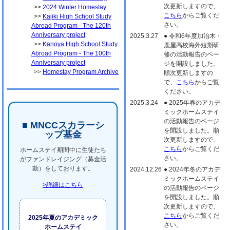
次更新しますので、
>>
2024 Winter Homestay
こちら
からご覧くだ
>>
Kajiki High School Study
さい。
Abroad Program - The 120th
Anniversary project
2025.3.27
● 令和6年度加治木・
>>
Kanoya High School Study
鹿屋高校海外短期研
Abroad Program - The 100th
修の活動報告のペー
Anniversary project
ジを開設しました。
>>
Homestay Program Archive
順次更新しますの
で、
こちら
からご覧
ください。
2025.3.24
● 2025年春のアカデ
ミックホームステイ
の活動報告のページ
■ MNCCスカラーシ
を開設しました。順
ップ基金
次更新しますので、
こちら
からご覧くだ
ホームステイ期間中に生徒たち
さい。
がファンドレイジング（募金活
動）をしております。
2024.12.26
● 2024年冬のアカデ
ミックホームステイ
>詳細はこちら
の活動報告のページ
を開設しました。順
次更新しますので、
こちら
からご覧くだ
2025年夏のアカデミック
さい。
ホームステイ