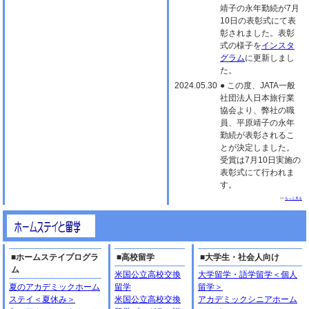
靖子の永年勤続が7月
10日の表彰式にて表
彰されました。表彰
式の様子を
インスタ
グラム
に更新しまし
た。
2024.05.30
● この度、JATA一般
社団法人日本旅行業
協会より、弊社の職
員、平原靖子の永年
勤続が表彰されるこ
とが決定しました。
受賞は7月10日実施の
表彰式にて行われま
す。
>>
もっと見る
■ホームステイプログラ
■高校留学
■大学生・社会人向け
ム
米国公立高校交換
大学留学・語学留学＜個人
夏のアカデミックホーム
留学
留学＞
ステイ＜夏休み＞
米国公立高校交換
アカデミックシニアホーム