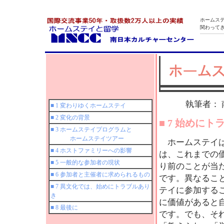
ホームス
関わって
執筆者：
■ 1 変わりゆくホームステイ
■ 2 変化の背景
■ 7 始めに
■ 3 ホームステイプログラムと
ホームステイツアー
ホームステイは
■ 4 ホストファミリーへの影響
は、これまでの
■ 5 一般的な参加者の現状
り前のことが当
■ 6 参加者と主催者に求められるもの
です。異なるこ
■ 7 異文化では、始めにトラブルあり
テイに参加する
き
に価値があると
■ 8 最後に
です。でも、そ