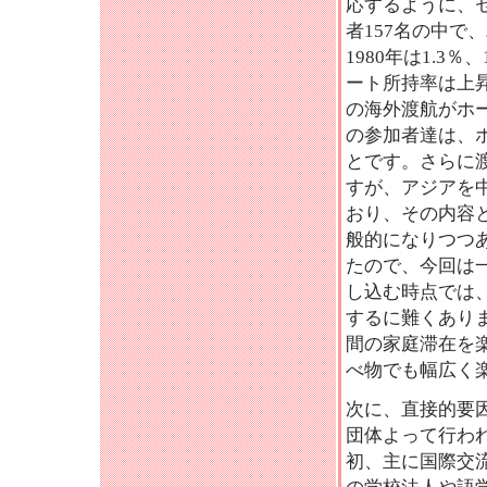
応するように、セ
者157名の中
1980年は1.3％
ート所持率は上
の海外渡航がホ
の参加者達は、
とです。さらに
すが、アジアを
おり、その内容
般的になりつつ
たので、今回は
し込む時点では
するに難くあり
間の家庭滞在を
べ物でも幅広く
次に、直接的要
団体よって行わ
初、主に国際交