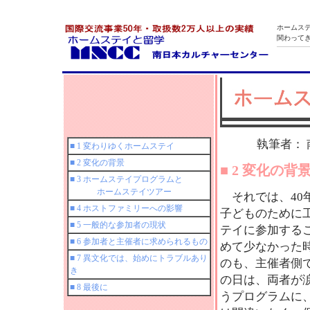
ホームス
関わって
執筆者：
■ 1 変わりゆくホームステイ
■ 2 変化の背景
■ 2 変化の背
■ 3 ホームステイプログラムと
ホームステイツアー
それでは、40
■ 4 ホストファミリーへの影響
子どものために
■ 5 一般的な参加者の現状
テイに参加する
■ 6 参加者と主催者に求められるもの
めて少なかった
■ 7 異文化では、始めにトラブルあり
のも、主催者側
き
の日は、両者が
■ 8 最後に
うプログラムに