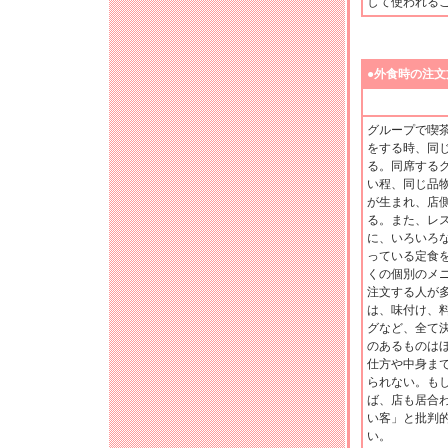
して使われる
●外食時の注文
グループで喫
をする時、同
る。同席する
い程、同じ品
が生まれ、店
る。また、レ
に、いろいろ
っている定食
くの個別のメ
注文する人が
は、味付け、
グなど、全て
のあるものは
仕方や中身ま
られない。も
ば、店も居合
い客」と批判
い。