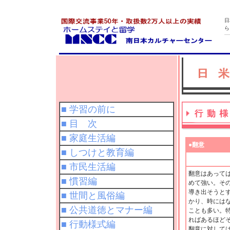
日
ら
■ 学習の前に
■ 目 次
■ 家庭生活編
●翻意
■ しつけと教育編
■ 市民生活編
翻意はあって
■ 慣習編
めて強い。そ
導き出そうと
■ 世間と風俗編
かり、時には
■ 公共道徳とマナー編
ことも多い。
ればあるほど
■ 行動様式編
翻意に対して