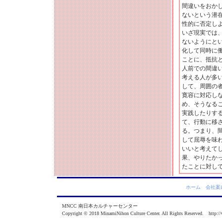
間違いをおか
ないという潜
性的に否定し
いざ現実では
ないようにと
化して同時に
ことに、抵抗
人前での間違
考える人が多
して、周囲の
寛容に対応し
め、そうなる
実践したりす
て、行動に移
る。つまり、
して屈辱を味
いいと考えて
果、やりたか
たことに対し
ホーム
会社案
MNCC 南日本カルチャーセンター
Copyright © 2018 MinamiNihon Culture Center. All Rights Reserved. http:/