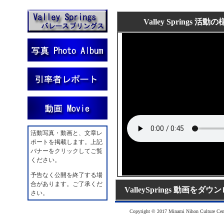
Valley Springs 活
活動写真・動画と、文章レ
ポートを掲載します。上記
バナーをクリックしてご覧
ください。
予告なく公開を終了する場
合があります。ご了承くだ
ValleySprings 動画を
さい。
Copyright © 2017 Minami Nihon Culture Cente