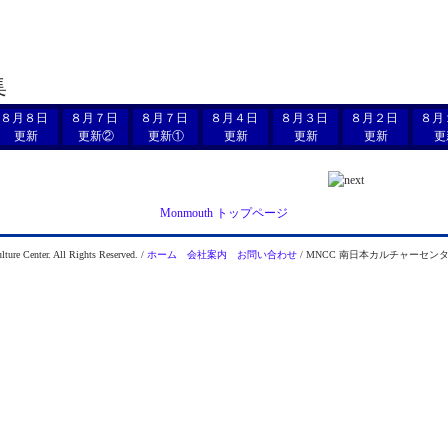
集
８月８日
８月７日
８月７日
８月４日
８月３日
８月２日
８月
更新
更新②
更新①
更新
更新
更新
更
Monmouth トップページ
ure Center. All Rights Reserved. /
ホーム
会社案内
お問い合わせ
/ MNCC 南日本カルチャーセンター Fl