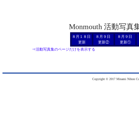
Monmouth 活動写真
８月１８日
８月９日
８月９日
更新
更新②
更新①
⇒活動写真集のページだけを表示する
Copyright © 2017 Minami Nihon Cult