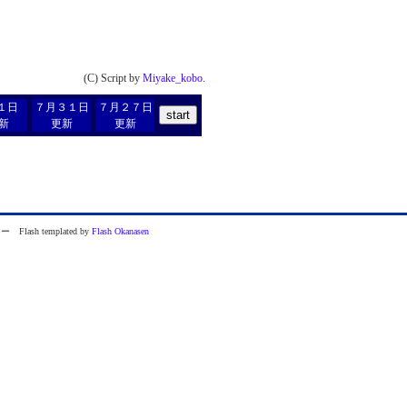
(C) Script by
Miyake_kobo.
１日
７月３１日
７月２７日
start
新
更新
更新
ash templated by
Flash Okanasen