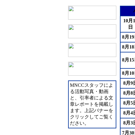
10月1
日
8月1
8月1
8月1
8月1
8月9
MNCCスタッフによ
る活動写真・動画
8月8
と、引率者による文
8月5
章レポートを掲載し
ます。上記バナーを
8月4
クリックしてご覧く
8月3
ださい。
7月3